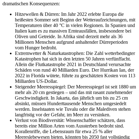
dramatischen Konsequenzen:
Hitzewellen & Dürren: Im Jahr 2022 erlebte Europa die
heißesten Sommer seit Beginn der Wetteraufzeichnungen, mit
Temperaturen über 40 °C in vielen Regionen. In Spanien und
Italien kam es zu massiven Ernteausfällen, insbesondere bei
Oliven und Getreide. In Afrika sind derzeit mehr als 36
Millionen Menschen aufgrund anhaltender Dürreperioden
vom Hunger bedroht.
Extremwetter & Naturkatastrophen: Die Zahl wetterbedingter
Katastrophen hat sich in den letzten 50 Jahren verfünffacht.
Allein die Flutkatastrophe 2021 in Deutschland verursachte
Schäden von rund 40 Milliarden Euro. Der Hurrikan Ian, der
2022 in Florida wütete, führte zu geschätzten Kosten von 113
Milliarden US-Dollar.
Steigender Meeresspiegel: Der Meeresspiegel ist seit 1880 um
mehr als 20 cm gestiegen – und das mit rasant zunehmender
Geschwindigkeit. In Jakarta, das jährlich um bis zu 25 cm
absinkt, müssen Hunderttausende Menschen umgesiedelt
werden. Inselstaaten wie Tuvalu oder die Malediven stehen
langfristig vor der Gefahr, im Meer zu versinken.
Verlust von Biodiversität: Wissenschaftler schätzen, dass
bereits eine Million Arten vom Aussterben bedroht sind.
Korallenriffe, die Lebensraum für etwa 25 % aller
Meereslebewesen bieten, könnten bis 2050 fast vollständig