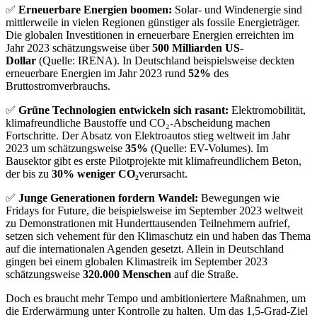
✅
Erneuerbare Energien boomen:
Solar- und Windenergie sind
mittlerweile in vielen Regionen günstiger als fossile Energieträger.
Die globalen Investitionen in erneuerbare Energien erreichten im
Jahr 2023 schätzungsweise über
500 Milliarden US-
Dollar
(Quelle: IRENA). In Deutschland beispielsweise deckten
erneuerbare Energien im Jahr 2023 rund
52%
des
Bruttostromverbrauchs.
✅
Grüne Technologien entwickeln sich rasant:
Elektromobilität,
klimafreundliche Baustoffe und CO₂-Abscheidung machen
Fortschritte. Der Absatz von Elektroautos stieg weltweit im Jahr
2023 um schätzungsweise
35%
(Quelle: EV-Volumes). Im
Bausektor gibt es erste Pilotprojekte mit klimafreundlichem Beton,
der bis zu
30% weniger CO₂
verursacht.
✅
Junge Generationen fordern Wandel:
Bewegungen wie
Fridays for Future, die beispielsweise im September 2023 weltweit
zu Demonstrationen mit Hunderttausenden Teilnehmern aufrief,
setzen sich vehement für den Klimaschutz ein und haben das Thema
auf die internationalen Agenden gesetzt. Allein in Deutschland
gingen bei einem globalen Klimastreik im September 2023
schätzungsweise
320.000 Menschen
auf die Straße.
Doch es braucht mehr Tempo und ambitioniertere Maßnahmen, um
die Erderwärmung unter Kontrolle zu halten. Um das 1,5-Grad-Ziel