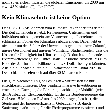
noch zu erreichen, müssten die globalen Emissionen bis 2030 um
etwa
43%
sinken (Quelle: IPCC).
Kein Klimaschutz ist keine Option
Das SDG 13 (Maßnahmen zum Klimaschutz) erinnert uns daran:
Die Zeit zu handeln ist jetzt. Regierungen, Unternehmen und
Individuen müssen gemeinsam Verantwortung übernehmen, um die
schlimmsten Folgen der Klimakrise abzuwenden. Dabei geht es
nicht nur um den Schutz der Umwelt – es geht um unsere Zukunft,
unsere Gesundheit und unseren Wohlstand. Studien zeigen, dass die
Kosten für Untätigkeit im Klimaschutz (z.B. durch zunehmende
Extremwetterereignisse, Ernteausfälle, Gesundheitskosten) bis zum
Ende des Jahrhunderts Billionen von US-Dollar betragen könnten.
Allein die Schäden durch die Flutkatastrophe im Ahrtal 2021 in
Deutschland beliefen sich auf über 30 Milliarden Euro.
Die gute Nachricht: Es gibt Lösungen – wir müssen sie nur
entschlossen umsetzen. Dies beinhaltet massive Investitionen in
erneuerbare Energien, die Förderung nachhaltiger Mobilität (wie
den Ausbau der Elektromobilität, für die die Bundesregierung das
Ziel von 15 Millionen E-Autos bis 2030 ausgegeben hat), die
Steigerung der Energieeffizienz in Gebäuden (z.B. durch
Sanierungsmaßnahmen, für die Förderprogramme existieren) und