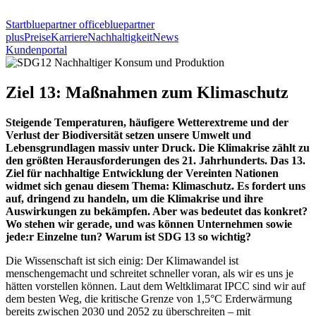
Start
bluepartner office
bluepartner
plus
Preise
Karriere
Nachhaltigkeit
News
Kundenportal
Ziel 13: Maßnahmen zum Klimaschutz
Steigende Temperaturen, häufigere Wetterextreme und der
Verlust der Biodiversität setzen unsere Umwelt und
Lebensgrundlagen massiv unter Druck. Die Klimakrise zählt zu
den größten Herausforderungen des 21. Jahrhunderts. Das 13.
Ziel für nachhaltige Entwicklung der Vereinten Nationen
widmet sich genau diesem Thema: Klimaschutz. Es fordert uns
auf, dringend zu handeln, um die Klimakrise und ihre
Auswirkungen zu bekämpfen. Aber was bedeutet das konkret?
Wo stehen wir gerade, und was können Unternehmen sowie
jede:r Einzelne tun? Warum ist SDG 13 so wichtig?
Die Wissenschaft ist sich einig: Der Klimawandel ist
menschengemacht und schreitet schneller voran, als wir es uns je
hätten vorstellen können. Laut dem Weltklimarat IPCC sind wir auf
dem besten Weg, die kritische Grenze von 1,5°C Erderwärmung
bereits zwischen 2030 und 2052 zu überschreiten – mit